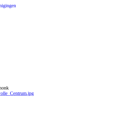
nigingen
lhonk
olle_Centrum.jpg